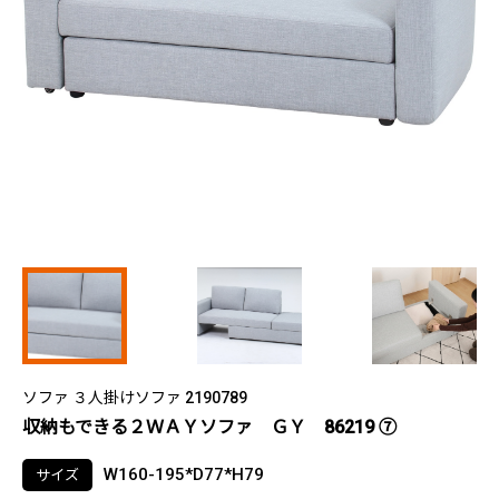
ソファ ３人掛けソファ 2190789
収納もできる２ＷＡＹソファ ＧＹ 86219 ⑦
W160-195*D77*H79
サイズ