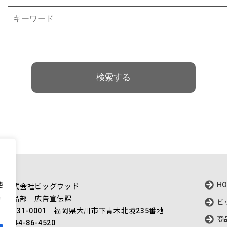
用
HO
使
 株式会社ビッグウッド
 商品部 広告宣伝課
ビ
〒831-0001 福岡県大川市下青木北境235番地
商
944-86-4520