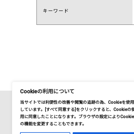
キーワード
Cookieの利用について
当サイトでは利便性の改善や閲覧の追跡の為、
Cookie
を使
しています。
[
すべて同意する
]
をクリックすると、
Cookie
の
運営会社
用に同意したことになります。ブラウザの設定により
Cookie
担当部署
の機能を変更することもできます。
所在地 
電話番号 0