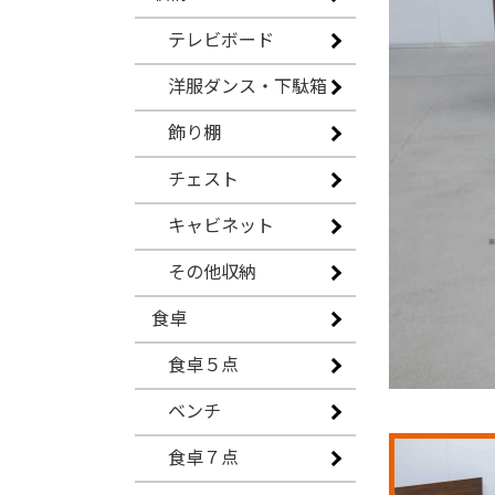
テレビボード
洋服ダンス・下駄箱
飾り棚
チェスト
キャビネット
その他収納
食卓
食卓５点
ベンチ
食卓７点