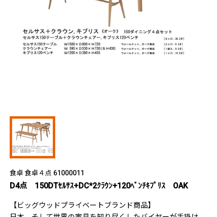
食卓 食卓４点 61000011
D4点 150DTｾﾙｻｽ+DC*2ｸﾗｳﾝ+120ﾍﾞﾝﾁｷﾌﾟﾘｽ OAK
【ビッグウッドプライベートブランド商品】