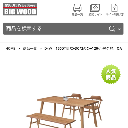
商品を検索する
HOME
商品一覧
D4点 150DTｾﾙｻｽ+DC*2ｸﾗｳﾝ+120ﾍﾞﾝﾁｷﾌﾟﾘｽ OAK