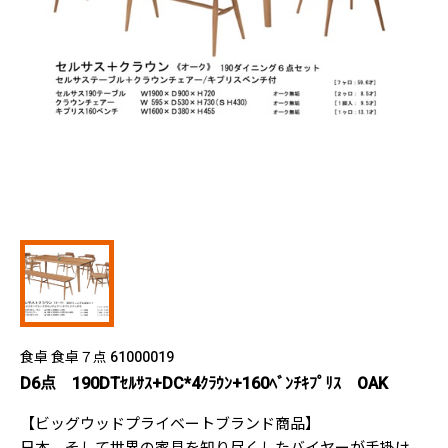
食卓 食卓７点 61000019
D6点 190DTｾﾙｻｽ+DC*4ｸﾗｳﾝ+160ﾍﾞﾝﾁｷﾌﾟﾘｽ OAK
【ビッグウッドプライベートブランド商品】