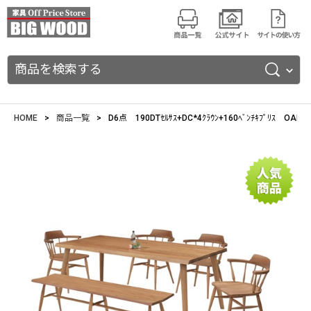
商品を検索する
HOME
商品一覧
D6点 190DTｾﾙｻｽ+DC*4ｸﾗｳﾝ+160ﾍﾞﾝﾁｷﾌﾟﾘｽ OAK