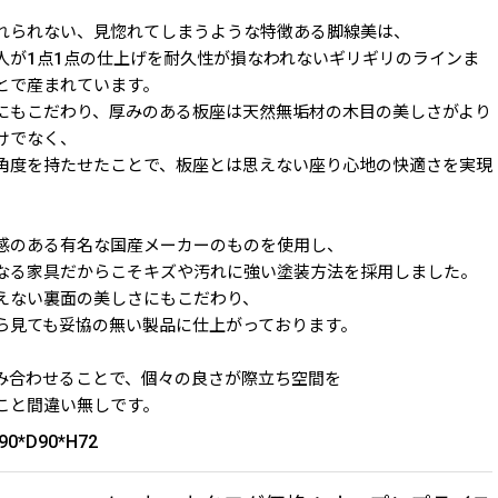
れられない、見惚れてしまうような特徴ある脚線美は、
人が1点1点の仕上げを耐久性が損なわれないギリギリのラインま
とで産まれています。
にもこだわり、厚みのある板座は天然無垢材の木目の美しさがより
けでなく、
角度を持たせたことで、板座とは思えない座り心地の快適さを実現
感のある有名な国産メーカーのものを使用し、
なる家具だからこそキズや汚れに強い塗装方法を採用しました。
えない裏面の美しさにもこだわり、
ら見ても妥協の無い製品に仕上がっております。
み合わせることで、個々の良さが際立ち空間を
こと間違い無しです。
90*D90*H72