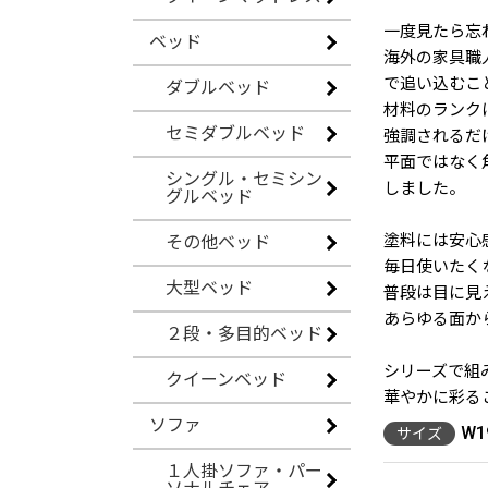
一度見たら忘
ベッド
海外の家具職
で追い込むこ
ダブルベッド
材料のランク
セミダブルベッド
強調されるだ
平面ではなく
シングル・セミシン
しました。
グルベッド
塗料には安心
その他ベッド
毎日使いたく
大型ベッド
普段は目に見
あらゆる面か
２段・多目的ベッド
シリーズで組
クイーンベッド
華やかに彩る
ソファ
W1
サイズ
１人掛ソファ・パー