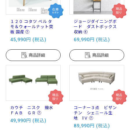
１２０ コタツ ベル タ
ジョージダイニングボ
モ＆ウォールナット突
ード ダストボックス
板 国産 ⑦
収納 ④
45,990円 (税込)
69,990円 (税込)
商品詳細
商品詳細
カウチ ニスク 撥水
コーナー３点 ビザン
ＦＡＢ ＧＲ ⑦
チン シェニール生
地 IＶ ⑦
49,990円 (税込)
89,990円 (税込)