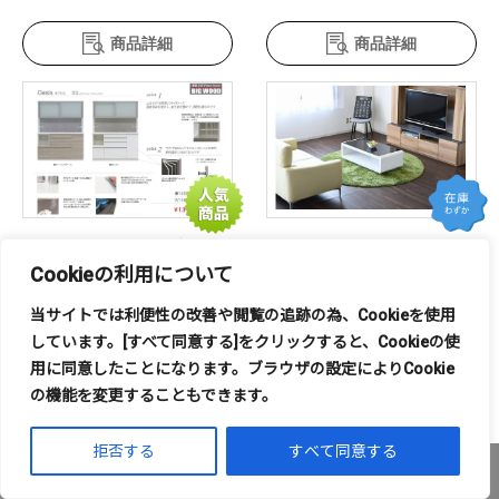
商品詳細
商品詳細
１６０ レンジ オア
１０５ ＣＴ ＬＴ-０
シス アーバンウォー
２ エナメルＷＨ ⑤
Cookieの利用について
ル
19,990円 (税込)
139,990円 (税込)
当サイトでは利便性の改善や閲覧の追跡の為、
Cookie
を使用
しています。
[
すべて同意する
]
をクリックすると、
Cookie
の使
用に同意したことになります。ブラウザの設定により
Cookie
商品詳細
商品詳細
の機能を変更することもできます。
拒否する
すべて同意する
0
お気に入りの商品について