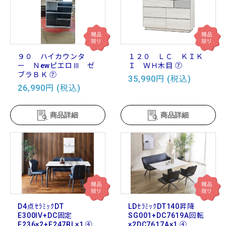
９０ ハイカウンタ
１２０ ＬＣ ＫＩＫ
ー ＮewピエロⅢ ゼ
Ｉ ＷＨ木目 ⑦
ブラＢＫ ⑦
35,990円 (税込)
26,990円 (税込)
商品詳細
商品詳細
D4点ｾﾗﾐｯｸDT
LDｾﾗﾐｯｸDT140昇降
E300IV+DC固定
SG001+DC7619A回転
F236×2+F247BL×1 ④
×2DC7617A×1 ④